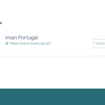
l
Iman Portugal
https://www.imancorp.pt/
TODAS