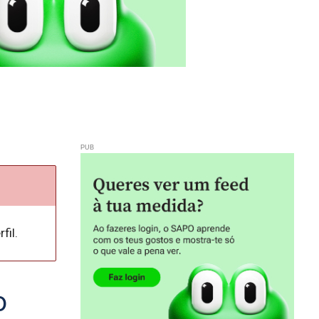
fil.
o