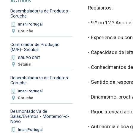
ACTIVAS
Requisitos:

Desembalador/a de Produtos -
Coruche
- 9.º ou 12.º Ano de 
Iman Portugal
Coruche
- Experiência ou co
Controlador de Produção
(M/F)- Setúbal
- Capacidade de leit
GRUPO CRIT
Setúbal
- Conhecimentos de s
Desembalador/a de Produtos -
- Sentido de respons
Coruche
Iman Portugal
- Dinamismo, proativ
Coruche
Desmontador/a de
- Rigor, atenção ao d
Salas/Eventos - Montemor-o-
Novo
- Autonomia e boa ge
Iman Portugal