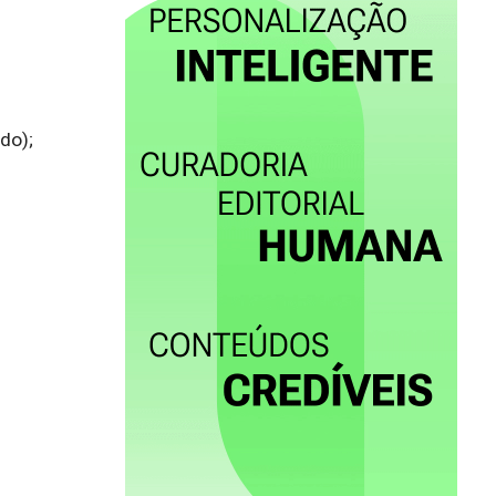
o); 
