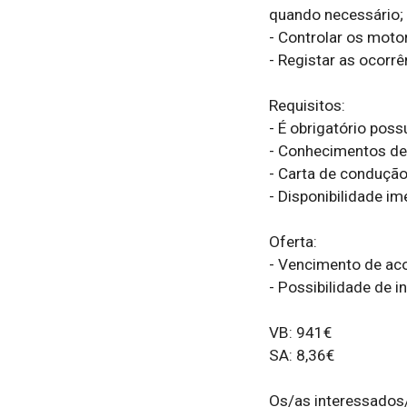
quando necessário;

- Controlar os motor
- Registar as ocorrê
Requisitos:

- É obrigatório poss
- Conhecimentos de i
- Carta de condução e
- Disponibilidade ime
Oferta:

- Vencimento de ac
- Possibilidade de i
VB: 941€

SA: 8,36€ 

Os/as interessados/