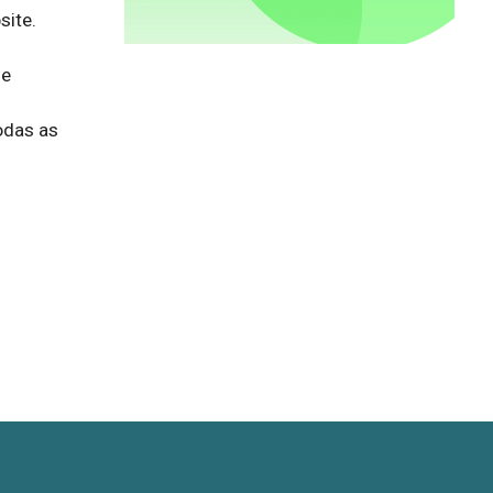
ite.

e 
das as 