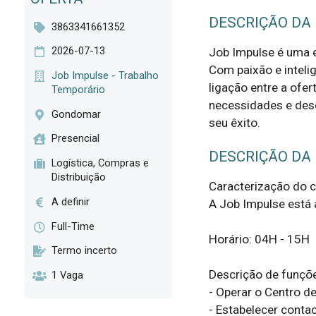
DESCRIÇÃO DA
3863341661352
2026-07-13
Job Impulse é uma 
Com paixão e intel
Job Impulse - Trabalho
ligação entre a ofe
Temporário
necessidades e dese
Gondomar
seu êxito.
Presencial
DESCRIÇÃO DA
Logística, Compras e
Distribuição
Caracterização do cl
A definir
A Job Impulse está a
Full-Time
Horário: 04H - 15H

Termo incerto
Descrição de funçõe
1 Vaga
- Operar o Centro de
- Estabelecer conta