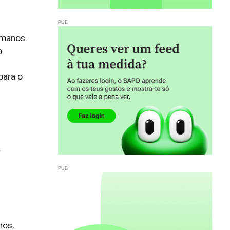
umanos.
a
para o


os, 