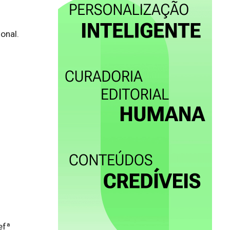
nal.

fª 