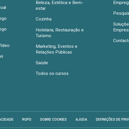
Beleza, Estética e Bem-
Emprego
oal
estar
Pesquis
rego
Cozinha
Soluçõe
rego
Hotelaria, Restauração e
Empres
Turismo
Contact
Vídeo
Marketing, Eventos e
Relações Públicas
as
Saúde
Todos os cursos
ACIDADE
RGPD
SOBRE COOKIES
AJUDA
DEFINIÇÕES DE PRI