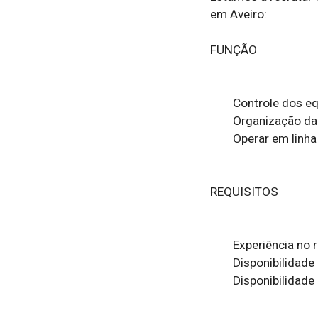
em Aveiro:

FUNÇÃO

	Controle dos equipamentos de produção;

	Organização da área de serviço;

	Operar em linha de produção.

REQUISITOS

	Experiência no ramo da indústria cerâmica (preferencial);

	Disponibilidade para turnos rotativos;

	Disponibilidade imediata;
