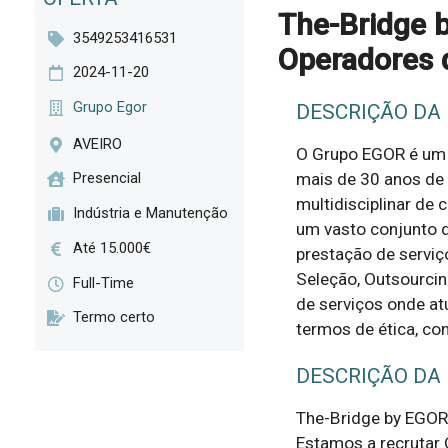
The-Bridge 
3549253416531
Operadores d
2024-11-20
Grupo Egor
DESCRIÇÃO DA
AVEIRO
O Grupo EGOR é um 
mais de 30 anos de
Presencial
multidisciplinar de
Indústria e Manutenção
um vasto conjunto d
Até 15.000€
prestação de servi
Seleção, Outsourcin
Full-Time
de serviços onde at
Termo certo
termos de ética, con
DESCRIÇÃO DA
The-Bridge by EGOR

Estamos a recrutar 