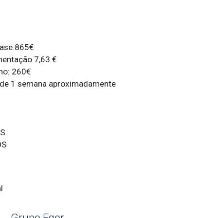
S

OS
l
Grupo Egor