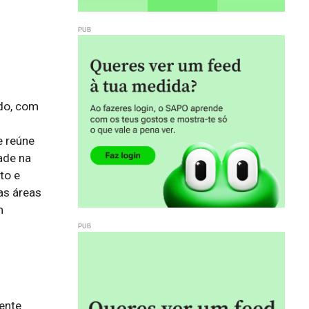
do, com
e reúne
ade na
to e
as áreas
m
nte 