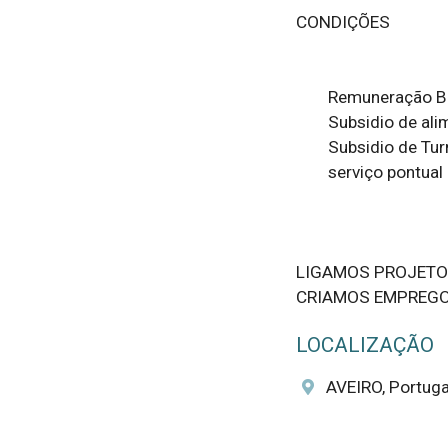
CONDIÇÕES

	Remuneração Base:865€

	Subsidio de alimentação 7,63 €

	Subsidio de Turno: 260€

	serviço pontual de 1 semana aproximadamente

LIGAMOS PROJETO
CRIAMOS EMPREG
LOCALIZAÇÃO
AVEIRO, Portuga