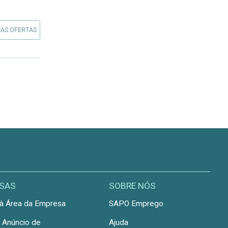
 AS OFERTAS
SAS
SOBRE NÓS
à Área da Empresa
SAPO Emprego
r Anúncio de
Ajuda