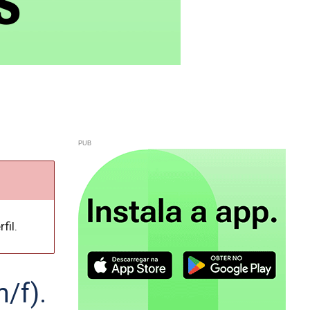
fil.
/f).