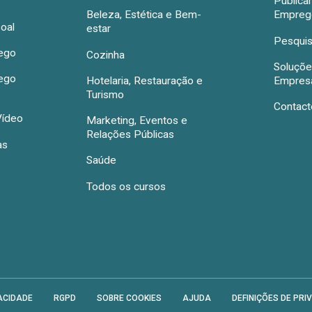
Publica
Beleza, Estética e Bem-
Emprego
oal
estar
Pesquis
rego
Cozinha
Soluçõe
rego
Hotelaria, Restauração e
Empres
Turismo
Contact
Vídeo
Marketing, Eventos e
Relações Públicas
as
Saúde
Todos os cursos
ACIDADE
RGPD
SOBRE COOKIES
AJUDA
DEFINIÇÕES DE PRI