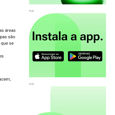
as áreas
ipas são
 que se
es.
acem;
