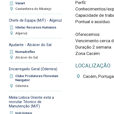
Perfil:

Vanart
Conhecimentos/exper
Castanheira do Ribatejo
Capacidade de traba
Chefe de Equipa (M/F) - Algeruz
Pontual e assíduo.

Intelac Recursos Humanos
Algeruz
Oferecemos:

Vencimento cerca de
Ajudante - Alcácer do Sal
Duração 2 semana

Nomadreflex
Zona Cacém
Alcácer do Sal
LOCALIZAÇÃO
Encarregado Geral (Odemira)
Cacém, Portuga
Clube Produtores Florestais
Navigator
Odemira
Melia Lisboa Oriente está a
recrutar Técnico de
Manutenção (M/F)
Hoti Hoteis