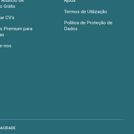
r Anúncio de
Ajuda
 Grátis
Termos de Utilização
ar CV's
Política de Proteção de
s Premium para
Dados
as
e-nos
VACIDADE