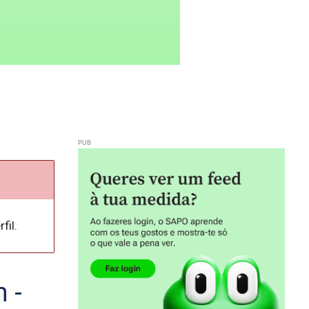
fil.
 -