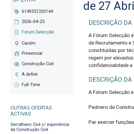
de 27 Abr
6149351320144
2026-04-23
DESCRIÇÃO DA
Fórum Selecção
A Fórum Selecção é
de Recrutamento e S
Cacém
constituídas por té
Presencial
regem por elevados 
Construção Civil
confidencialidade e
A definir
DESCRIÇÃO DA
Full-Time
A Fórum Selecção en
Pedreiro de Construç
OUTRAS OFERTAS
ACTIVAS
Par exercer funções
Serralheiro Civil c/ experiência
da Construção Civil