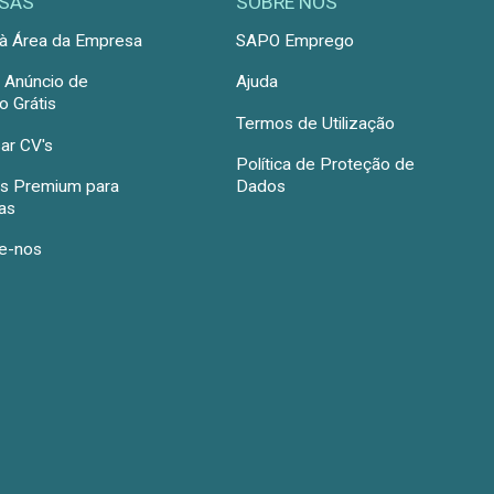
SAS
SOBRE NÓS
à Área da Empresa
SAPO Emprego
r Anúncio de
Ajuda
 Grátis
Termos de Utilização
ar CV's
Política de Proteção de
s Premium para
Dados
as
e-nos