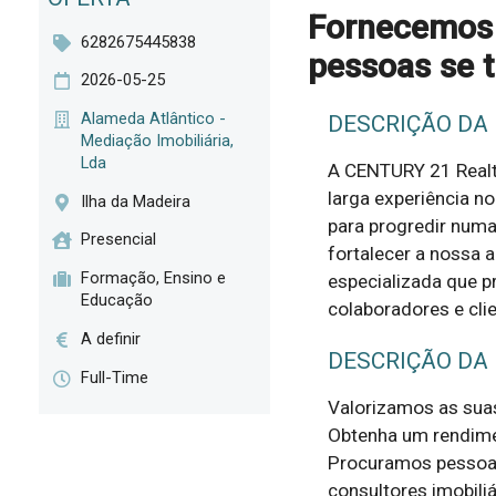
Fornecemos 
6282675445838
pessoas se 
2026-05-25
Alameda Atlântico -
DESCRIÇÃO DA
Mediação Imobiliária,
Lda
A CENTURY 21 Realt
larga experiência n
Ilha da Madeira
para progredir numa
Presencial
fortalecer a nossa 
Formação, Ensino e
especializada que 
Educação
colaboradores e clie
A definir
DESCRIÇÃO DA
Full-Time
Valorizamos as sua
Obtenha um rendimen
Procuramos pessoas 
consultores imobiliár