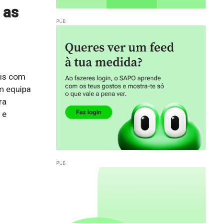
 as
ais com
m equipa
ra
 e