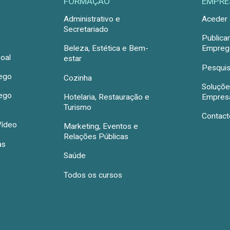
FORMAÇÃO
EMPRE
Administrativo e
Aceder 
Secretariado
Publica
Beleza, Estética e Bem-
Emprego
oal
estar
Pesquis
rego
Cozinha
Soluçõe
rego
Hotelaria, Restauração e
Empres
Turismo
Contact
Vídeo
Marketing, Eventos e
Relações Públicas
as
Saúde
Todos os cursos