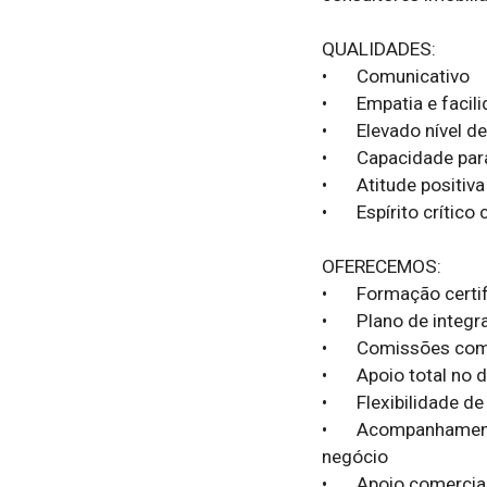
QUALIDADES:

•	Comunicativo

•	Empatia e facilidade de relacionamento interpessoal

•	Elevado nível de responsabilidade e organização

•	Capacidade para trabalhar numa equipa multidisciplinar

•	Atitude positiva para o trabalho

•	Espírito crítico com forte orientação para a ação

OFERECEMOS:

•	Formação certificada pela DGERT

•	Plano de integração e de formação contínua

•	Comissões competitivas e progressivas

•	Apoio total no desenvolvimento da função

•	Flexibilidade de horário

•	Acompanhamento e apoio no desenvolvimento de uma estratégia de gestão do 
negócio

•	Apoio comercial, jurídico e informático sem qualquer custo
