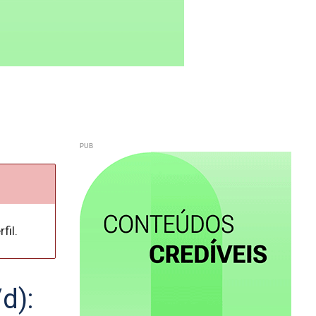
fil.
d):