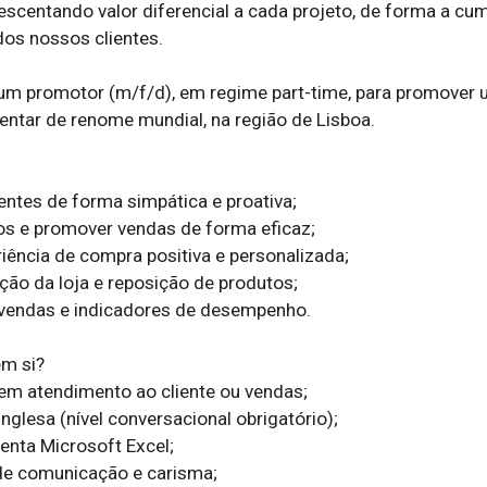
crescentando valor diferencial a cada projeto, de forma a cump
os nossos clientes.

um promotor (m/f/d), em regime part-time, para promover 
entar de renome mundial, na região de Lisboa.

ientes de forma simpática e proativa;

os e promover vendas de forma eficaz;

iência de compra positiva e personalizada;

ção da loja e reposição de produtos;

vendas e indicadores de desempenho.

m si?

 em atendimento ao cliente ou vendas;

nglesa (nível conversacional obrigatório);

nta Microsoft Excel;

de comunicação e carisma;
