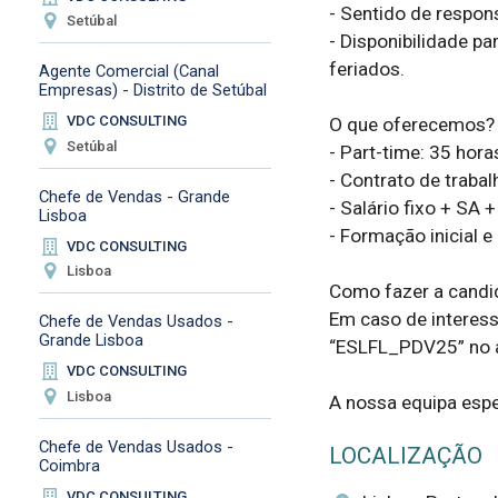
- Sentido de respons
Setúbal
- Disponibilidade pa
feriados.

Agente Comercial (Canal
Empresas) - Distrito de Setúbal
VDC CONSULTING
O que oferecemos?

Setúbal
- Part-time: 35 hora
- Contrato de trabalh
Chefe de Vendas - Grande
- Salário fixo + SA + 
Lisboa
- Formação inicial e
VDC CONSULTING
Lisboa
Como fazer a candid
Em caso de interesse
Chefe de Vendas Usados -
Grande Lisboa
“ESLFL_PDV25” no a
VDC CONSULTING
Lisboa
A nossa equipa esper
Chefe de Vendas Usados -
LOCALIZAÇÃO
Coimbra
VDC CONSULTING