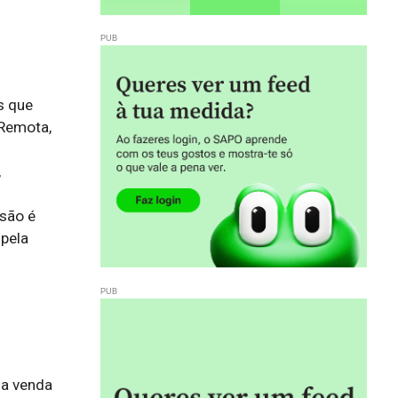
s que
 Remota,
,
são é
 pela
a venda 