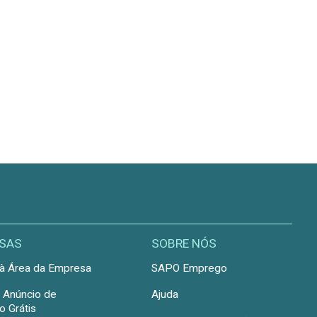
SAS
SOBRE NÓS
à Área da Empresa
SAPO Emprego
r Anúncio de
Ajuda
 Grátis