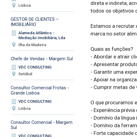
direta e indireta, a
Lisboa
todos os objetivos d
GESTOR DE CLIENTES –
IMOBILIÁRIO
Estamos a recrutar 
marca no setor alim
Alameda Atlântico -
Mediação Imobiliária, Lda
Ilha da Madeira
Quais as funções?

- Abordar e atrair cl
Chefe de Vendas - Margem Sul
- Apresentar produt
VDC CONSULTING
- Garantir uma exper
Setúbal
- Apoiar na organiza
- Cumprir metas de 
Consultor Comercial Frotas -
Grande Lisboa
VDC CONSULTING
O que procuramos e
Lisboa
- Experiência prévia
- Domínio da língua i
Consultor Comercial - Margem
- Domínio da ferrame
Sul
- Forte capacidade 
VDC CONSULTING