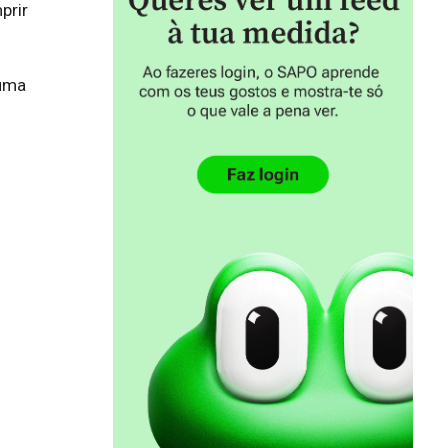
rir 
uma 