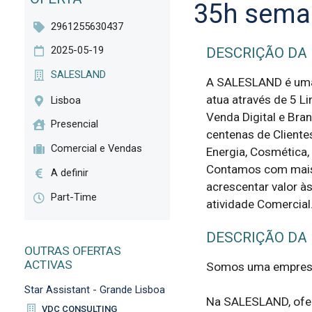
35h sema
2961255630437
2025-05-19
DESCRIÇÃO DA
SALESLAND
A SALESLAND é uma 
atua através de 5 L
Lisboa
Venda Digital e Bra
Presencial
centenas de Cliente
Comercial e Vendas
Energia, Cosmética, 
Contamos com mais 
A definir
acrescentar valor às
Part-Time
atividade Comercial
DESCRIÇÃO DA
OUTRAS OFERTAS
ACTIVAS
Somos uma empresa 
Star Assistant - Grande Lisboa
Na SALESLAND, ofer
VDC CONSULTING