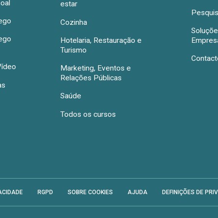
oal
estar
Pesquis
rego
Cozinha
Soluçõe
rego
Hotelaria, Restauração e
Empres
Turismo
Contact
Vídeo
Marketing, Eventos e
Relações Públicas
as
Saúde
Todos os cursos
ACIDADE
RGPD
SOBRE COOKIES
AJUDA
DEFINIÇÕES DE PRI