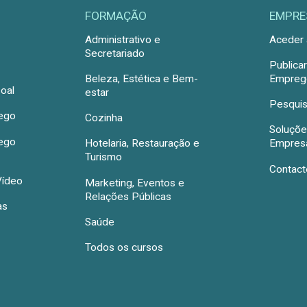
FORMAÇÃO
EMPRE
Administrativo e
Aceder 
Secretariado
Publica
Beleza, Estética e Bem-
Emprego
oal
estar
Pesquis
rego
Cozinha
Soluçõe
rego
Hotelaria, Restauração e
Empres
Turismo
Contact
Vídeo
Marketing, Eventos e
Relações Públicas
as
Saúde
Todos os cursos