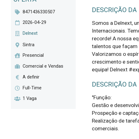
DESCRIÇÃO DA
8471436330507
2026-04-29
Somos a Delnext, um
Internacionais. Tem
Delnext
recorde! A nossa e
Sintra
talentos que façam 
Valorizamos o espíri
Presencial
crescimento e senti
Comercial e Vendas
equipa! Delnext #ex
A definir
DESCRIÇÃO DA
Full-Time
"Função:

1 Vaga
Gestão e desenvolvi
Prospeção e captaçã
Realização de tarefa
comerciais.
