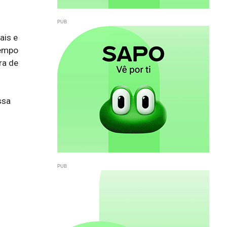
ais e
tempo
ra de
ssa