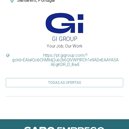
Santarém, Portugal
GI GROUP
Your Job, Our Work
https://pt.gigroup.com/?
gclid=EAIaIQobChMIldj2ub2k6QIVWPlRCh1e9ADeEAAYASA
AEgKDR_D_BwE
TODAS AS OFERTAS