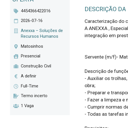
DESCRIÇÃO DA
4454366422016
2026-07-16
Caracterização do cl
A ANEXXA , Especial
Anexxa – Soluções de
integração em presti
Recursos Humanos
Matosinhos
Presencial
Servente (m/f)- Mat
Construção Civil
Descrição de funçõe
A definir
- Auxiliar os trolhas
obra;

Full-Time
- Preparar e transpo
Termo incerto
- Fazer a limpeza e 
1 Vaga
- Cumprir normas de
- Todas as tarefas i