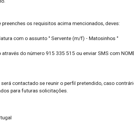
o.

 preenches os requisitos acima mencionados, deves:

datura com o assunto " Servente (m/f) - Matosinhos " 

to através do número 915 335 515 ou enviar SMS com NOM
erá contactado se reunir o perfil pretendido, caso contrário
dos para futuras solicitações.
tugal