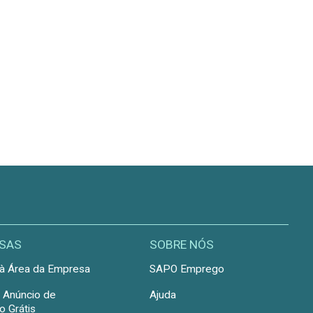
SAS
SOBRE NÓS
à Área da Empresa
SAPO Emprego
r Anúncio de
Ajuda
 Grátis