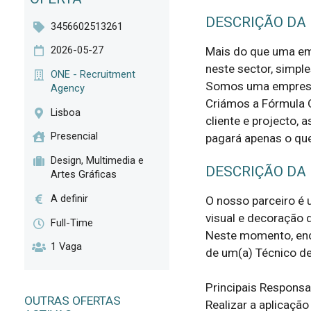
DESCRIÇÃO DA
3456602513261
2026-05-27
Mais do que uma em
neste sector, simple
ONE - Recruitment
Somos uma empresa
Agency
Criámos a Fórmula 
Lisboa
cliente e projecto, 
Presencial
pagará apenas o qu
Design, Multimedia e
DESCRIÇÃO DA
Artes Gráficas
A definir
O nosso parceiro é 
visual e decoração 
Full-Time
Neste momento, enco
1 Vaga
de um(a) Técnico de
Principais Responsab
OUTRAS OFERTAS
Realizar a aplicação