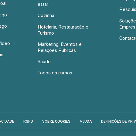
oal
estar
Pesquis
rego
Cozinha
Soluçõe
rego
Hotelaria, Restauração e
Empres
Turismo
Contact
Vídeo
Marketing, Eventos e
Relações Públicas
as
Saúde
Todos os cursos
ACIDADE
RGPD
SOBRE COOKIES
AJUDA
DEFINIÇÕES DE PRI