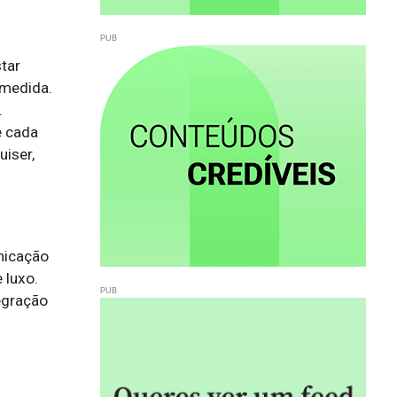
tar
 medida.
.
e cada
uiser,
icação 
luxo. 
gração 