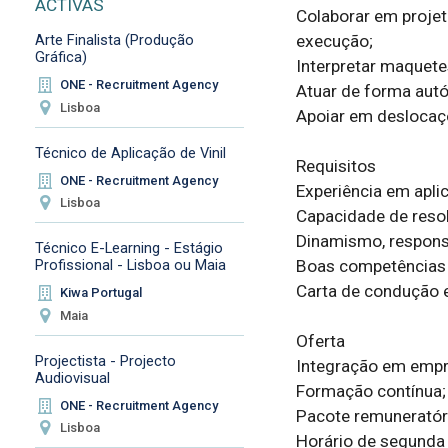
ACTIVAS
Colaborar em projet
execução;

Arte Finalista (Produção
Gráfica)
Interpretar maquete
ONE - Recruitment Agency
Atuar de forma autó
Lisboa
Apoiar em deslocaçõ
Técnico de Aplicação de Vinil
Requisitos

ONE - Recruitment Agency
Experiência em aplic
Lisboa
Capacidade de resol
Dinamismo, responsa
Técnico E-Learning - Estágio
Boas competências d
Profissional - Lisboa ou Maia
Carta de condução e
Kiwa Portugal
Maia
Oferta

Projectista - Projecto
Integração em empre
Audiovisual
Formação contínua;

ONE - Recruitment Agency
Pacote remuneratório
Lisboa
Horário de segunda a