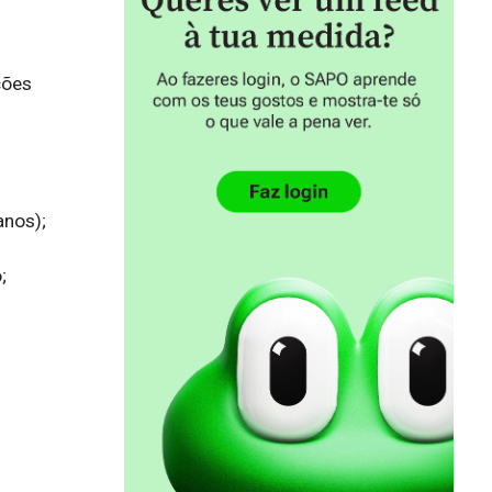
ões 
os); 

 
