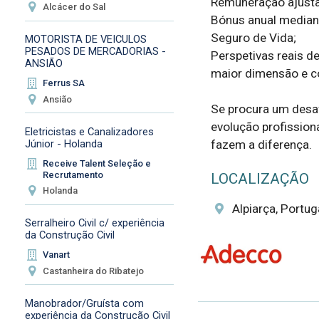
Remuneração ajustad
Alcácer do Sal
Bónus anual median
Seguro de Vida;  

MOTORISTA DE VEICULOS
PESADOS DE MERCADORIAS -
Perspetivas reais de
ANSIÃO
maior dimensão e con
Ferrus SA
Ansião
Se procura um desaf
evolução profissiona
Eletricistas e Canalizadores
Júnior - Holanda
fazem a diferença.
Receive Talent Seleção e
Recrutamento
LOCALIZAÇÃO
Holanda
Alpiarça, Portug
Serralheiro Civil c/ experiência
da Construção Civil
Vanart
Castanheira do Ribatejo
Manobrador/Gruísta com
experiência da Construção Civil