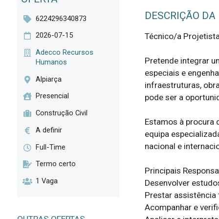
DESCRIÇÃO DA
6224296340873
2026-07-15
Técnico/a Projetista
Adecco Recursos
Pretende integrar u
Humanos
especiais e engenhar
Alpiarça
infraestruturas, obr
Presencial
pode ser a oportunida
Construção Civil
Estamos à procura d
A definir
equipa especializad
nacional e internacion
Full-Time
Termo certo
Principais Responsab
1 Vaga
Desenvolver estudos 
Prestar assistência 
Acompanhar e verific
OUTRAS OFERTAS