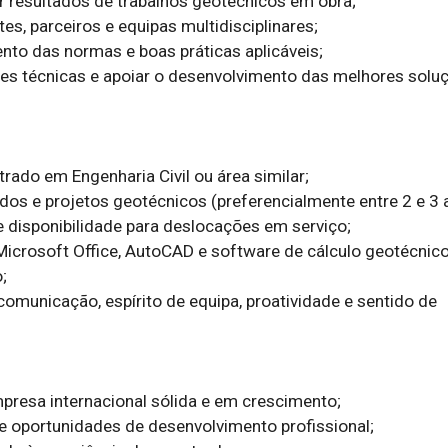
ar resultados de trabalhos geotécnicos em obra;  

s, parceiros e equipas multidisciplinares;  

to das normas e boas práticas aplicáveis;  

ões técnicas e apoiar o desenvolvimento das melhores soluç
rado em Engenharia Civil ou área similar;  

os e projetos geotécnicos (preferencialmente entre 2 e 3 an
 disponibilidade para deslocações em serviço;  

crosoft Office, AutoCAD e software de cálculo geotécnico;
 

omunicação, espírito de equipa, proatividade e sentido de 
resa internacional sólida e em crescimento;  

 oportunidades de desenvolvimento profissional; 
