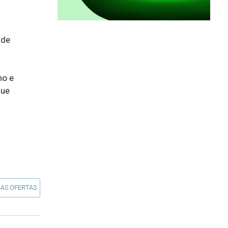
de 
o e 
ue 
 AS OFERTAS