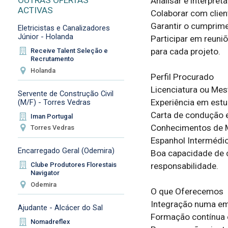
Analisar e interpret
ACTIVAS
Colaborar com cliente
Garantir o cumprimen
Eletricistas e Canalizadores
Júnior - Holanda
Participar em reuni
para cada projeto.  

Receive Talent Seleção e
Recrutamento
Holanda
Perfil Procurado 

Licenciatura ou Mest
Servente de Construção Civil
Experiência em estud
(M/F) - Torres Vedras
Carta de condução e
Iman Portugal
Conhecimentos de Mi
Torres Vedras
Espanhol Intermédio;
Encarregado Geral (Odemira)
Boa capacidade de c
Clube Produtores Florestais
responsabilidade.  

Navigator
Odemira
O que Oferecemos 

Integração numa emp
Ajudante - Alcácer do Sal
Formação contínua e
Nomadreflex