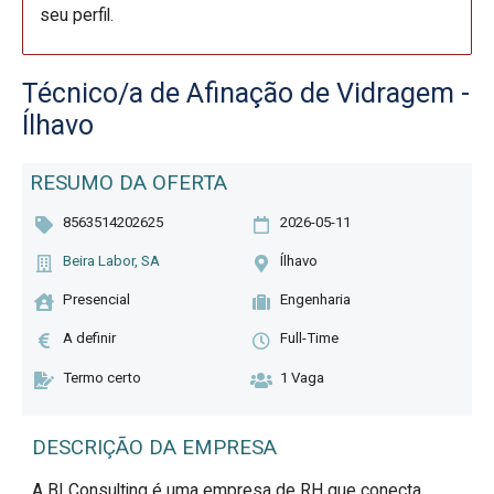
seu perfil.
Técnico/a de Afinação de Vidragem -
Ílhavo
RESUMO DA OFERTA
8563514202625
2026-05-11
Beira Labor, SA
Ílhavo
Presencial
Engenharia
A definir
Full-Time
Termo certo
1 Vaga
DESCRIÇÃO DA EMPRESA
A BLConsulting é uma empresa de RH que conecta