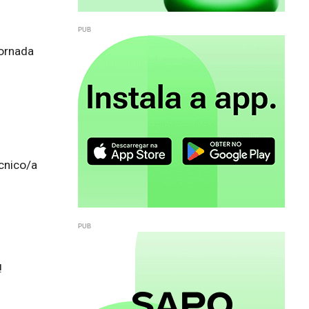
jornada
cnico/a 

