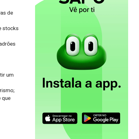
as de 
 stocks 
adrões 
ir um 
rismo;

 que 