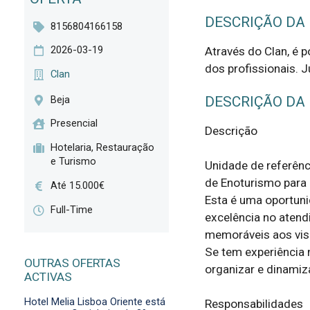
DESCRIÇÃO DA
8156804166158
2026-03-19
Através do Clan, é 
dos profissionais. J
Clan
Beja
DESCRIÇÃO DA
Presencial
Descrição

Hotelaria, Restauração
e Turismo
Unidade de referênci
de Enoturismo para i
Até 15.000€
Esta é uma oportuni
Full-Time
excelência no atend
memoráveis aos visi
Se tem experiência 
OUTRAS OFERTAS
organizar e dinamiz
ACTIVAS
Hotel Melia Lisboa Oriente está
Responsabilidades
