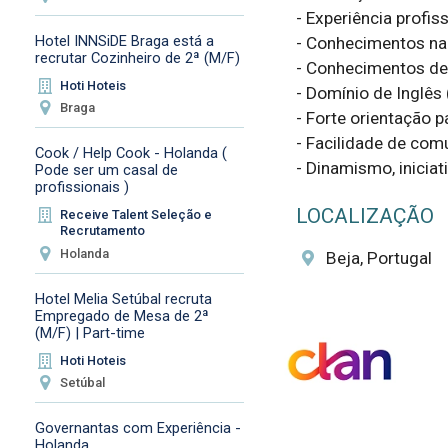
- Experiência profiss
Hotel INNSiDE Braga está a
- Conhecimentos na 
recrutar Cozinheiro de 2ª (M/F)
- Conhecimentos de 
Hoti Hoteis
- Domínio de Inglês 
Braga
- Forte orientação pa
- Facilidade de com
Cook / Help Cook - Holanda (
- Dinamismo, inicia
Pode ser um casal de
profissionais )
LOCALIZAÇÃO
Receive Talent Seleção e
Recrutamento
Holanda
Beja, Portugal
Hotel Melia Setúbal recruta
Empregado de Mesa de 2ª
(M/F) | Part-time
Hoti Hoteis
Setúbal
Governantas com Experiência -
Holanda