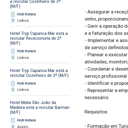
a recrutar Cozinheiro de 3ª
(M/F)
- Assegurar a receç
Hoti Hoteis
vinho, proporcionan
Lisboa
- Gerir a operação d
e a faturação dos se
Hotel Tryp Caparica Mar está a
recrutar Rececionista de 2ª
- Implementar e as
(M/F)
de serviço definidos;
Hoti Hoteis
- Planear e executar
Lisboa
atividades, monitori
- Coordenar e desen
Hotel Tryp Caparica Mar está a
recrutar Cozinheiro de 3ª (M/F)
serviço profissional 
- Identificar e prop
Hoti Hoteis
- Representar a em
Lisboa
necessário.

Hotel Melia São João da
Madeira está a recrutar Barman
Requisitos

(M/F)
Hoti Hoteis
- Formação em Turis
Aveiro