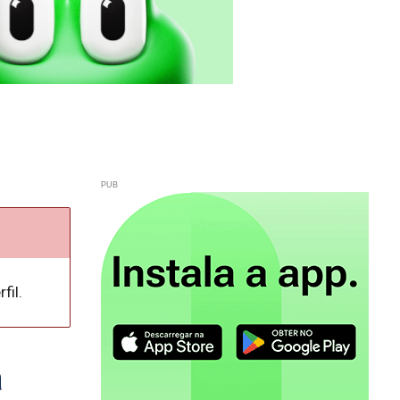
fil.
a