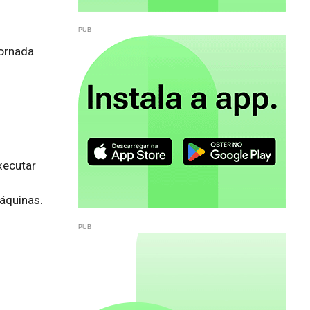
jornada
ecutar 
quinas.
