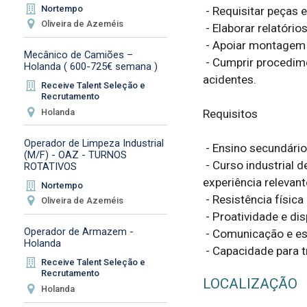
Nortempo
 - Requisitar peças e materiais necessários;

Oliveira de Azeméis
 - Elaborar relatórios das disciplinas de manutenção;

 - Apoiar montagem e inicialização de novas instalações;

Mecânico de Camiões –
 - Cumprir procedimentos de qualidade, segurança alimentar, ambiente e prevenção de 
Holanda ( 600-725€ semana )
acidentes.

Receive Talent Seleção e
Recrutamento
Holanda
Requisitos

Operador de Limpeza Industrial
 - Ensino secundário completo;

(M/F) - OAZ - TURNOS
 - Curso industrial de mecânica ou 12º ano técnico profissional em mecânica ou 
ROTATIVOS
experiência relevante
Nortempo
 - Resistência física e atenção aos detalhes;

Oliveira de Azeméis
 - Proatividade e disponibilidade para realizar prevenções;

Operador de Armazem -
 - Comunicação e escrita em português;

Holanda
 - Capacidade para 
Receive Talent Seleção e
Recrutamento
LOCALIZAÇÃO
Holanda