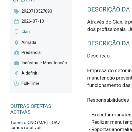
DESCRIÇÃO DA
2923713527093
2026-07-13
Através do Clan, é 
dos profissionais. J
Clan
Almada
DESCRIÇÃO DA
Presencial
Descrição

Indústria e Manutenção
Empresa do setor in
A definir
manutenção preventi
Full-Time
funcionamento das 
Responsabilidades

OUTRAS OFERTAS
ACTIVAS
 - Executar manutenção preventiva conforme planos propostos;

 - Realizar manutenção corretiva segundo prioridades definidas;

Torneiro CNC (M/F) - OAZ -
turnos rotativos
 - Reportar anomalias ao superior hierárquico;
