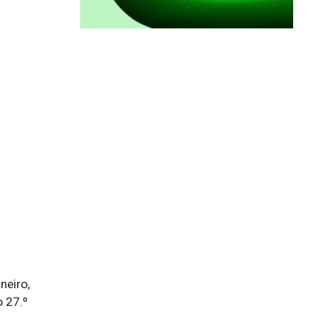
eiro, 
 27.º 