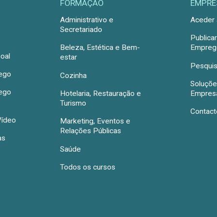
FORMAÇÃO
EMPRE
Administrativo e
Aceder 
Secretariado
Publica
Beleza, Estética e Bem-
Emprego
oal
estar
Pesquis
rego
Cozinha
Soluçõe
rego
Hotelaria, Restauração e
Empres
Turismo
Contact
Vídeo
Marketing, Eventos e
Relações Públicas
as
Saúde
Todos os cursos