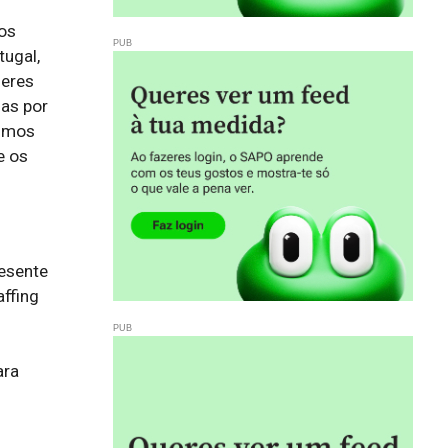
ços
tugal,
deres
das por
timos
e os
esente 
ffing 
ra 