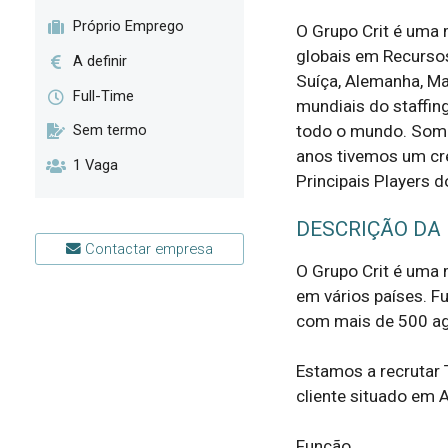
Próprio Emprego
O Grupo Crit é uma m
globais em Recursos
A definir
Suíça, Alemanha, Ma
Full-Time
mundiais do staffin
Sem termo
todo o mundo. Somo
anos tivemos um cre
1 Vaga
Principais Players 
DESCRIÇÃO DA
Contactar empresa
O Grupo Crit é uma 
em vários países. F
com mais de 500 agê
Estamos a recrutar 
cliente situado em A
Função
