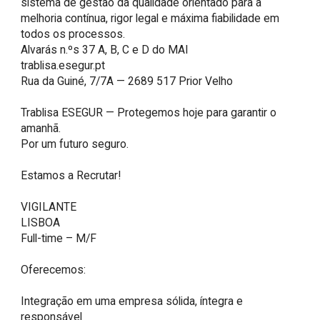
sistema de gestão da qualidade orientado para a 
melhoria contínua, rigor legal e máxima fiabilidade em 
todos os processos. 

Alvarás n.ºs 37 A, B, C e D do MAI

trablisa.esegur.pt

Rua da Guiné, 7/7A — 2689 517 Prior Velho

Trablisa ESEGUR — Protegemos hoje para garantir o 
amanhã.

Por um futuro seguro.

Estamos a Recrutar! 

VIGILANTE

LISBOA

Full-time – M/F

Oferecemos:

Integração em uma empresa sólida, íntegra e 
responsável
