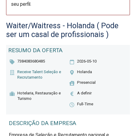
seu perfil.
Waiter/Waitress - Holanda ( Pode
ser um casal de profissionais )
RESUMO DA OFERTA
7384083680485
2026-05-10
Receive Talent Seleção e
Holanda
Recrutamento
Presencial
Hotelaria, Restauração e
A definir
Turismo
Full-Time
DESCRIÇÃO DA EMPRESA
Empresa de Seleção e Recrutamento nacional e