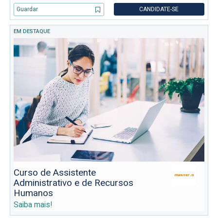
estratégicas com clientes, acompanhar projetos e concursos futu
Guardar
CANDIDATE-SE
EM DESTAQUE
Curso de Assistente
Administrativo e de Recursos
Humanos
Saiba mais!