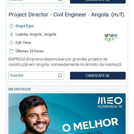
construção em vá
Project Director - Civil Engineer - Angola. (m/f).
Grupo Egor
Luanda, Angola , Angola
Full-Time
Últimas 24 horas
EMPRESA Empresa responsável por grandes projetos de
construção em Angola, nomeadamente no âmbito da Habitação,
Infraestruturas e Equipamentos Sociais. CANDIDATO O
profissional a admitir será responsável por: - Gerir a execução da
Guardar
CANDIDATE-SE
construção em vá
EM DESTAQUE