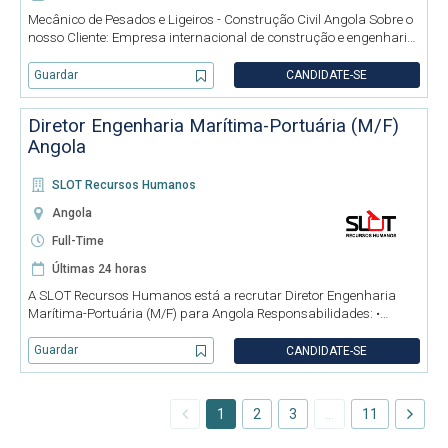
Mecânico de Pesados e Ligeiros - Construção Civil Angola Sobre o
nosso Cliente: Empresa internacional de construção e engenharia,
com forte presença em Angola, dedicada ao desenvolvimento de
projetos de infraestruturas e edifícios, destacando-se pel
Guardar
CANDIDATE-SE
Diretor Engenharia Marítima-Portuária (M/F)
Angola
SLOT Recursos Humanos
Angola
Full-Time
Últimas 24 horas
A SLOT Recursos Humanos está a recrutar Diretor Engenharia
Marítima-Portuária (M/F) para Angola Responsabilidades: •
Definir, em alinhamento com o CEO do Grupo, e implementar a
estratégia de desenvolvimento do Departamento de Engenharia
Guardar
CANDIDATE-SE
Marítimo-Por
1
2
3
…
11