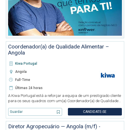
Coordenador(a) de Qualidade Alimentar –
Angola
Kiwa Portugal
Angola
Full-Time
Últimas 24 horas
A Kiwa Portugal está a reforçar a equipa de um prestigiado cliente
para os seus quadros com um(a) Coordenador(a) de Qualidade
Alimentar em Angola. Descrição da função: - Responsável por
certificações; - Auditorias; - Certificações e conformidade IS
Guardar
CANDIDATE-SE
Diretor Agropecuário — Angola (m/f) -