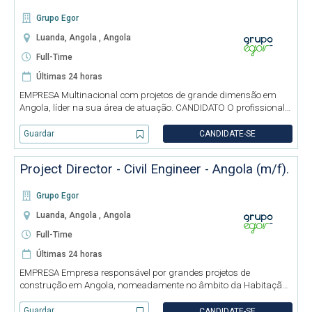
Grupo Egor
Luanda, Angola , Angola
Full-Time
Últimas 24 horas
EMPRESA Multinacional com projetos de grande dimensão em
Angola, líder na sua área de atuação. CANDIDATO O profissional
a admitir será responsável por: - Definir e validar soluções
técnicas robustas e sustentáveis; - Apoiar a contratação e super
Guardar
CANDIDATE-SE
Project Director - Civil Engineer - Angola (m/f).
Grupo Egor
Luanda, Angola , Angola
Full-Time
Últimas 24 horas
EMPRESA Empresa responsável por grandes projetos de
construção em Angola, nomeadamente no âmbito da Habitação,
Infraestruturas e Equipamentos Sociais. CANDIDATO O
profissional a admitir será responsável por: - Gerir a execução da
Guardar
CANDIDATE-SE