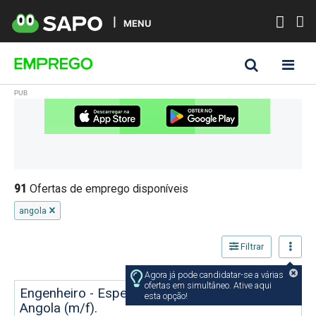
MENU
91
Ofertas de emprego disponíveis
angola
Filtrar
Agora já pode candidatar-se a várias
ofertas em simultâneo. Ative aqui
Engenheiro - Especialista em Hidráulica -
esta opção!
Angola (m/f).