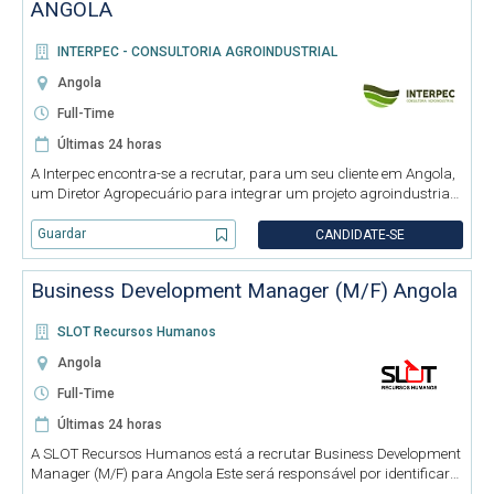
ANGOLA
INTERPEC - CONSULTORIA AGROINDUSTRIAL
Angola
Full-Time
Últimas 24 horas
A Interpec encontra-se a recrutar, para um seu cliente em Angola,
um Diretor Agropecuário para integrar um projeto agroindustrial
em fase de desenvolvimento e expansão. Procuramos um
profissional com experiência sólida na gestão integrada de
Guardar
CANDIDATE-SE
operaçõe
Business Development Manager (M/F) Angola
SLOT Recursos Humanos
Angola
Full-Time
Últimas 24 horas
A SLOT Recursos Humanos está a recrutar Business Development
Manager (M/F) para Angola Este será responsável por identificar e
desenvolver novas oportunidades de negócio, gerir relações